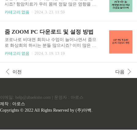
능하다고 합니다. 완전틀니 : 치아가 전혀 없으신
시죠? 항암치료가 우리 몸에 정말 많은 영향을 주
어르신을 대상으로 레진상 금속상 완전틀니 중 하
는데, 그중에서도 치아에 영향을 엄청 주는 것 같아
카테고리 없음
2024. 3. 23. 11:59
나를 선택하여 급여를 받으실 수 있다고 합니다. 부
요. 그래서 후기를 엄청 뒤져봤는데, 온통 병원에서
분틀니 : 치아가 일부라도 남아있는 어르신을 대상
올리는 광고반 정보반 글밖에 안보이더라고요. 저
으로 클라스프(고리) 유지형 금속상 부분틀니 시술
는 정말 딱 저의 치아문제와 진료 과정, 다른 환우
줌 ZOOM PC 다운로드 및 설정 방법
시 건강보험 급여적용이 가능하다고 합니다. 어테
분들이 알아두셨으면 좋을 것 같은 꿀팁들 위주로
지먼트, 마그네틱 형태의 특..
만 적어서 경험을 공유해 드릴게요. 암환자 치과치
코로나로 비대면 회의나 수업이 늘어나면서 줌으
료 가능할까? 항암치료 중에는 안된다! 저의 경험
로 화상회의 하시는 분들 많으시죠? 이미 많은 분
상 항암치료를 하면 피부, 항문, 관절통 뿐만 아니
들이 사용법을 잘 알고계시겠지만 저는 어쩌다 한
카테고리 없음
2024. 3. 19. 13:19
라 치아에도 엄청 영향을 주는 것 같아요. 독한 항
번씩 회사에서 비대면 특강을 진행할때만 이용하
암제 성분이 우리 입 속 침에도 남아있어서 그런 것
다보니 매번 헷갈리더라구요. 그래서 최대한 언제
같습니다. 하지만 항암치료를 하면 감염이나 지혈
봐도 간단하게 볼 수 있도록 쉽게 줌 ZOOM 다운로
이전
다음
등에 문제가 발생할 수 있기 때문에 치과치료는 간
드 및 설정 방법을 정리해보려고 합니다.^___^ 줌
단한 스케일링도 하지 말라는..
ZOOM 다운로드 하는 방법 컴퓨터 PC 이용시 줌
공식 사이트에서 다운로드 공식사이트에서 여러가
지 다운로드 버전이 많아서 어떤걸 다운로드해야
이메일: help@abaeksite.com | 운영자 : 아로스
하는지 매번 헷갈려서 그부분까지 자세히 알려드
릴게요. 바로 다운로드로 가실분은 아래 바로가기
제작 : 아로스
를 이용하시면 편리합니다. 바로가기로 줌 공식 사
Copyrights © 2022 All Rights Reserved by (주)아백.
이트로 이동하시면 아래 화면에서 보시는바와 같
이 바로 다운로드 화면이 나오는게 아니라 줌AI ..