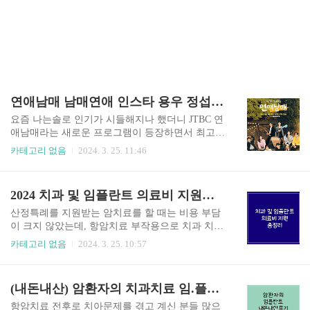
연애남매 남매연애 인스타 용우 정섭 철현 재형 남자 직업 나이
요즘 나는솔로 인기가 시들해지나 했더니 JTBC 연
애남매라는 새로운 프로그램이 등장하면서 최고의
화제성을 보여주고 있습니다. 엄청난 비주얼을 자
카테고리 없음
2024. 3. 25. 11:46
랑하는 출연진들에 대해 궁금해하시는 분들이 많
으실텐데요, 아래 글에서 연애남매 남자 출연진들
의 인스타, 나이, 직업 등을 모두 알려드리겠습니
2024 치과 및 임플란트 의료비 지원금 신청방법 총정리
다. 연애남매 남자 출연진 연애남매 남자 출연진 용
우 연애남매 출연자 용우의 직업은 미국 파일럿이
산정특례를 지원받는 암치료를 할 때는 비용 부담
라고 합니다. 나이는 32세이며 185cm의 훤칠한 키
이 크지 않았는데, 항암치료 부작용으로 치과 치료
와 비주얼로 시청자들의 관심을 받고 있습니다. 연
를 받다보니 의료비 부담이 상당했습니다. 실비에
카테고리 없음
2024. 3. 25. 10:57
애남매 남자 출연자 정섭 연애남매 출연자 정섭의
서는 보장이 안되기 때문에 정부에서 지원해주는
나이는 96년이고, 현재 서울대에서 인공지능 연구
지원금이 있는지 정말 열심히 찾아보고 정리한 내
원으로 일하면서 박사과정을 밟고 있는 능력자라
용 오늘 포스팅에서 공유해드릴게요. 만 65세 이상
(내돈내산) 암환자의 치과치료 임.플란트 1차 및 2차 후기
고 합니다. 연애남매 남자 출연자 철현 연애남매 남
건보 급여 지원 (본인부담률 30%) 틀니 급여적용 :
자출연자 박철현의 직업은 광고 모델이라고..
만65세 이상인 분들은 7년에 1회씩 급여 지원이 가
항암치료 전후로 치아문제를 겪고 계신 분들 많으